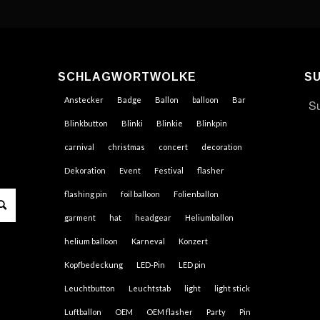
SCHLAGWORTWOLKE
S
Anstecker
Badge
Ballon
balloon
Bar
Blinkbutton
Blinki
Blinkie
Blinkpin
carnival
christmas
concert
decoration
Dekoration
Event
Festival
flasher
flashing pin
foil balloon
Folienballon
garment
hat
headgear
Heliumballon
helium balloon
Karneval
Konzert
Kopfbedeckung
LED-Pin
LED pin
Leuchtbutton
Leuchtstab
light
light stick
Luftballon
OEM
OEM flasher
Party
Pin