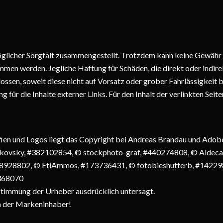
glicher Sorgfalt zusammengestellt. Trotzdem kann keine Gewähr f
men werden. Jegliche Haftung für Schäden, die direkt oder indire
ossen, soweit diese nicht auf Vorsatz oder grober Fahrlässigkeit b
für die Inhalte externer Links. Für den Inhalt der verlinkten Seit
fien und Logos liegt das Copyright bei Andreas Brandau und Ado
kovsky, #382102854, © stockphoto-graf, #440274808, © Aldeca
928802, © EtiAmmos, #173736431, © fotobieshutterb, #1422987
4368070
ustimmung der Urheber ausdrücklich untersagt.
m der Markeninhaber!