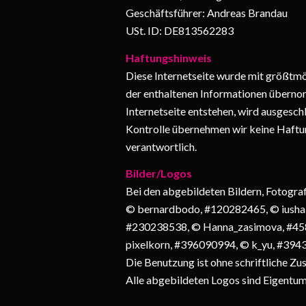
Geschäftsführer: Andreas Brandau
USt. ID: DE813562283
Haftungshinweis
Diese Internetseite wurde mit größtmö
der enthaltenen Informationen übernom
Internetseite entstehen, wird ausgeschl
Kontrolle übernehmen wir keine Haftung 
verantwortlich.
Bilder/Logos
Bei den abgebildeten Bildern, Fotogra
© bernardbodo, #120282465, © iusha
#230238538, © Hanna_zasimova, #458
pixelkorn, #396090994, © k_yu, #39
Die Benutzung ist ohne schriftliche Z
Alle abgebildeten Logos sind Eigentu