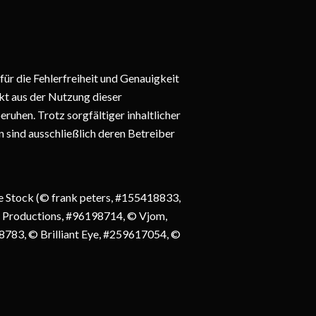
ür die Fehlerfreiheit und Genauigkeit
kt aus der Nutzung dieser
eruhen. Trotz sorgfältiger inhaltlicher
en sind ausschließlich deren Betreiber
be Stock (© frank peters, #155418833,
 Productions, #96198714, © Vjom,
83, © Brilliant Eye, #259617054, ©