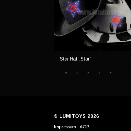
Star Hat „Star“
1
2
3
4
5
© LUMITOYS 2026
Impressum
AGB