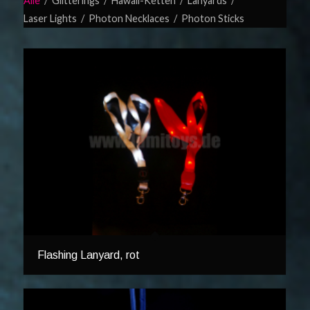
Alle
/
Glitterings
/
Hawaii-Ketten
/
Lanyards
/
Laser Lights
/
Photon Necklaces
/
Photon Sticks
Flashing Lanyard, rot