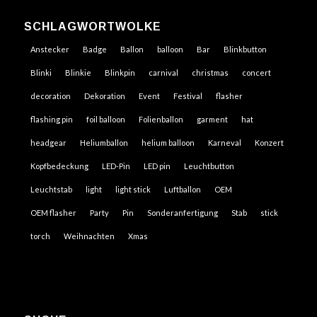
SCHLAGWORTWOLKE
Anstecker
Badge
Ballon
balloon
Bar
Blinkbutton
Blinki
Blinkie
Blinkpin
carnival
christmas
concert
decoration
Dekoration
Event
Festival
flasher
flashing pin
foil balloon
Folienballon
garment
hat
headgear
Heliumballon
helium balloon
Karneval
Konzert
Kopfbedeckung
LED-Pin
LED pin
Leuchtbutton
Leuchtstab
light
light stick
Luftballon
OEM
OEM flasher
Party
Pin
Sonderanfertigung
Stab
stick
torch
Weihnachten
Xmas