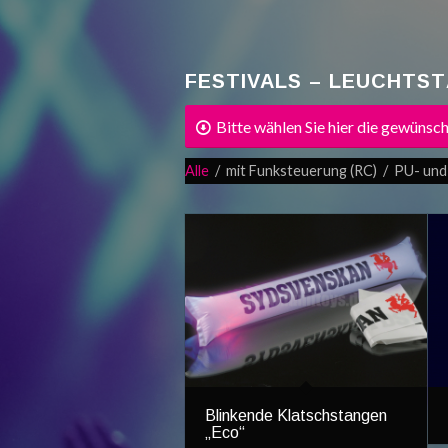
FESTIVALS – LEUCHTS
Bitte wählen Sie hier die gewüns
Alle
/
mit Funksteuerung (RC)
/
PU- und
Blinkende Klatschstangen
„Eco“