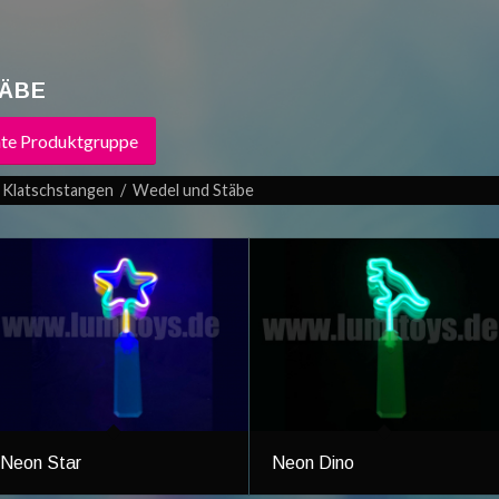
TÄBE
chte Produktgruppe
 Klatschstangen
/
Wedel und Stäbe
Neon Star
Neon Dino