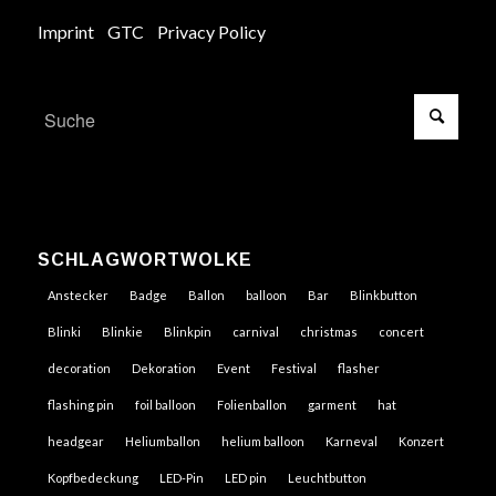
Imprint
GTC
Privacy Policy
SCHLAGWORTWOLKE
Anstecker
Badge
Ballon
balloon
Bar
Blinkbutton
Blinki
Blinkie
Blinkpin
carnival
christmas
concert
decoration
Dekoration
Event
Festival
flasher
flashing pin
foil balloon
Folienballon
garment
hat
headgear
Heliumballon
helium balloon
Karneval
Konzert
Kopfbedeckung
LED-Pin
LED pin
Leuchtbutton