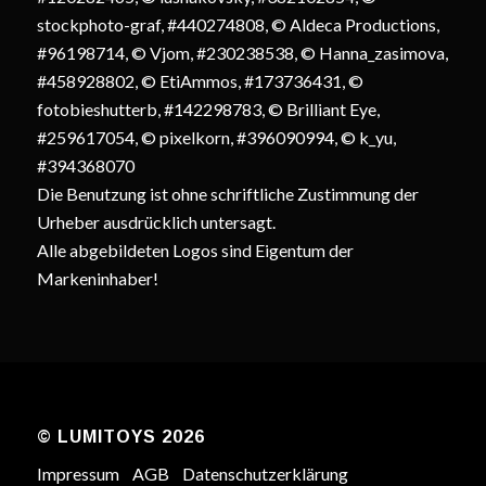
stockphoto-graf, #440274808, © Aldeca Productions,
#96198714, © Vjom, #230238538, © Hanna_zasimova,
#458928802, © EtiAmmos, #173736431, ©
fotobieshutterb, #142298783, © Brilliant Eye,
#259617054, © pixelkorn, #396090994, © k_yu,
#394368070
Die Benutzung ist ohne schriftliche Zustimmung der
Urheber ausdrücklich untersagt.
Alle abgebildeten Logos sind Eigentum der
Markeninhaber!
© LUMITOYS 2026
Impressum
AGB
Datenschutzerklärung