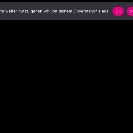
e weiter nutzt, gehen wir von deinem Einverständnis aus.
OK
N
SCHLAGWORTWOLKE
S
Anstecker
Badge
Ballon
balloon
Bar
Blinkbutton
Blinki
Blinkie
Blinkpin
carnival
christmas
concert
decoration
Dekoration
Event
Festival
flasher
flashing pin
foil balloon
Folienballon
garment
hat
headgear
Heliumballon
helium balloon
Karneval
Konzert
Kopfbedeckung
LED-Pin
LED pin
Leuchtbutton
Leuchtstab
light
light stick