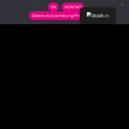
OK
NEIN/NO
Datenschutzerklärung/Privacy Policy
Deutsch
© LUMITOYS 2026
Impressum
AGB
Datenschutzerklärung
Imprint
GTC
Privacy Policy
SCHLAGWORTWOLKE