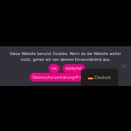
Diese Website benutzt Cookies. Wenn du die Website weiter
nutzt, gehen wir von deinem Einverständnis aus.
OK
NEIN/NO
Datenschutzerklärung/Privacy Policy
Deutsch
© LUMITOYS 2026
Impressum
AGB
Datenschutzerklärung
Imprint
GTC
Privacy Policy