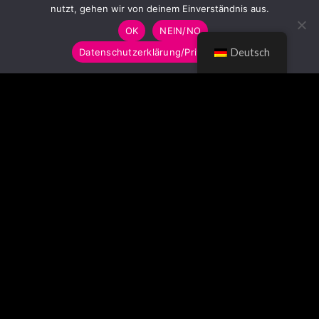
nutzt, gehen wir von deinem Einverständnis aus.
OK
NEIN/NO
Datenschutzerklärung/Privacy Policy
Deutsch
© LUMITOYS 2026
Impressum
AGB
Datenschutzerklärung
Imprint
GTC
Privacy Policy