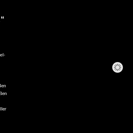
“
el-
ßen
ößen
ller