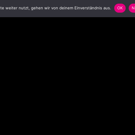
e weiter nutzt, gehen wir von deinem Einverständnis aus.
OK
N
SCHLAGWORTWOLKE
S
Anstecker
Badge
Ballon
balloon
Bar
Blinkbutton
Blinki
Blinkie
Blinkpin
carnival
christmas
concert
decoration
Dekoration
Event
Festival
flasher
flashing pin
foil balloon
Folienballon
garment
hat
headgear
Heliumballon
helium balloon
Karneval
Konzert
Kopfbedeckung
LED-Pin
LED pin
Leuchtbutton
Leuchtstab
light
light stick