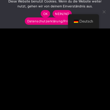
Diese Website benutzt Cookies. Wenn du die Website weiter
nutzt, gehen wir von deinem Einverständnis aus.
OK
NEIN/NO
Datenschutzerklärung/Privacy Policy
Deutsch
© LUMITOYS 2026
Impressum
AGB
Datenschutzerklärung
Imprint
GTC
Privacy Policy