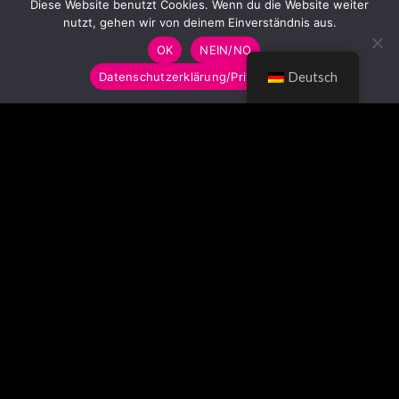
Diese Website benutzt Cookies. Wenn du die Website weiter
nutzt, gehen wir von deinem Einverständnis aus.
OK
NEIN/NO
Datenschutzerklärung/Privacy Policy
Deutsch
© LUMITOYS 2026
Impressum
AGB
Datenschutzerklärung
Imprint
GTC
Privacy Policy