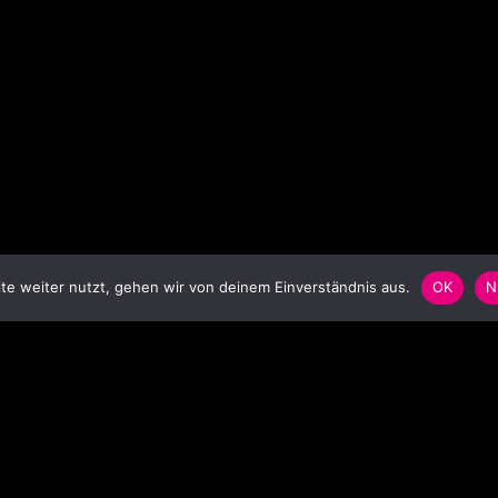
e weiter nutzt, gehen wir von deinem Einverständnis aus.
OK
N
SCHLAGWORTWOLKE
S
Anstecker
Badge
Ballon
balloon
Bar
Blinkbutton
Blinki
Blinkie
Blinkpin