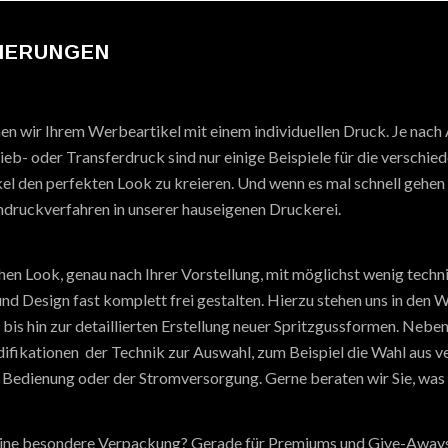
SIERUNGEN
hen wir Ihrem Werbeartikel mit einem individuellen Druck. Je nach
eb- oder Transferdruck sind nur einige Beispiele für die verschie
el den perfekten Look zu kreieren. Und wenn es mal schnell gehen 
druckverfahren in unserer hauseigenen Druckerei.
ichen Look, genau nach Ihrer Vorstellung, mit möglichst wenig tec
 und Design fast komplett frei gestalten. Hierzu stehen uns in de
is hin zur detaillierten Erstellung neuer Spritzgussformen. Neben
ifikationen der Technik zur Auswahl, zum Beispiel die Wahl aus 
 Bedienung oder der Stromversorgung. Gerne beraten wir Sie, was f
eine besondere Verpackung? Gerade für Premiums und Give-Aways 