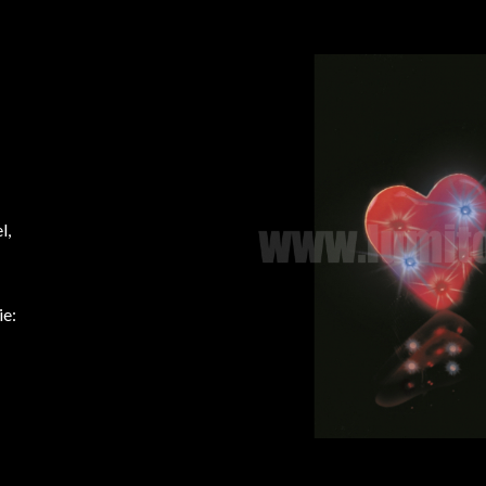
l,
ie: