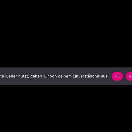
e weiter nutzt, gehen wir von deinem Einverständnis aus.
OK
N
SCHLAGWORTWOLKE
S
Anstecker
Badge
Ballon
balloon
Bar
Blinkbutton
Blinki
Blinkie
Blinkpin