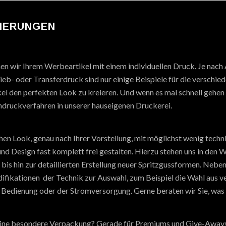
SIERUNGEN
hen wir Ihrem Werbeartikel mit einem individuellen Druck. Je nach
eb- oder Transferdruck sind nur einige Beispiele für die verschie
el den perfekten Look zu kreieren. Und wenn es mal schnell gehen 
druckverfahren in unserer hauseigenen Druckerei.
ichen Look, genau nach Ihrer Vorstellung, mit möglichst wenig tec
 und Design fast komplett frei gestalten. Hierzu stehen uns in de
is hin zur detaillierten Erstellung neuer Spritzgussformen. Neben
ifikationen der Technik zur Auswahl, zum Beispiel die Wahl aus 
 Bedienung oder der Stromversorgung. Gerne beraten wir Sie, was f
eine besondere Verpackung? Gerade für Premiums und Give-Aways 