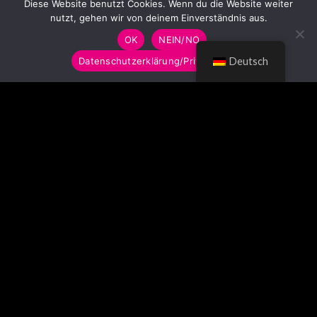
Diese Website benutzt Cookies. Wenn du die Website weiter
nutzt, gehen wir von deinem Einverständnis aus.
OK
NEIN/NO
Datenschutzerklärung/Privacy Policy
Deutsch
© LUMITOYS 2026
Impressum
AGB
Datenschutzerklärung
Imprint
GTC
Privacy Policy