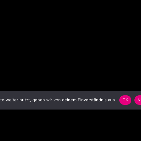
e weiter nutzt, gehen wir von deinem Einverständnis aus.
OK
N
SCHLAGWORTWOLKE
S
Anstecker
Badge
Ballon
balloon
Bar