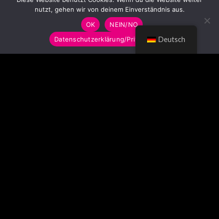
nutzt, gehen wir von deinem Einverständnis aus.
OK
NEIN/NO
Datenschutzerklärung/Privacy Policy
Deutsch
© LUMITOYS 2026
Impressum
AGB
Datenschutzerklärung
Imprint
GTC
Privacy Policy