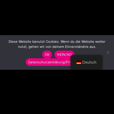
Diese Website benutzt Cookies. Wenn du die Website weiter
nutzt, gehen wir von deinem Einverständnis aus.
OK
NEIN/NO
Datenschutzerklärung/Privacy Policy
Deutsch
© LUMITOYS 2026
Impressum
AGB
Datenschutzerklärung
Imprint
GTC
Privacy Policy