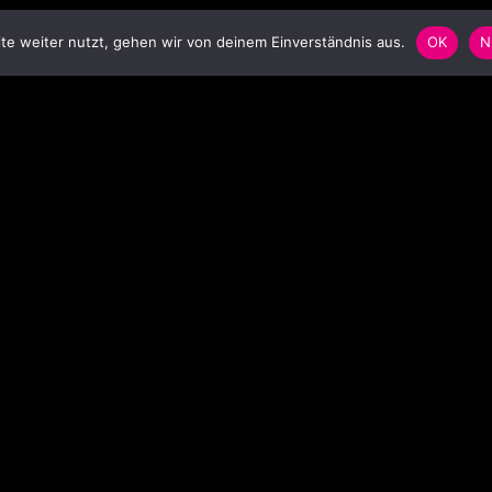
e weiter nutzt, gehen wir von deinem Einverständnis aus.
OK
N
SCHLAGWORTWOLKE
S
Anstecker
Badge
Ballon
balloon
Bar
Blinkbutton
Blinki
Blinkie
Blinkpin
carnival
christmas
concert
decoration
Dekoration
Event
Festival
flasher
flashing pin
foil balloon
Folienballon
garment
hat
headgear
Heliumballon
helium balloon
Karneval
Konzert
Kopfbedeckung
LED-Pin
LED pin
Leuchtbutton
Leuchtstab
light
light stick