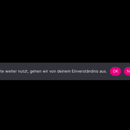
e weiter nutzt, gehen wir von deinem Einverständnis aus.
OK
N
SCHLAGWORTWOLKE
S
Anstecker
Badge
Ballon
balloon
Bar
Blinkbutton
Blinki
Blinkie
Blinkpin
carnival
christmas
concert
decoration