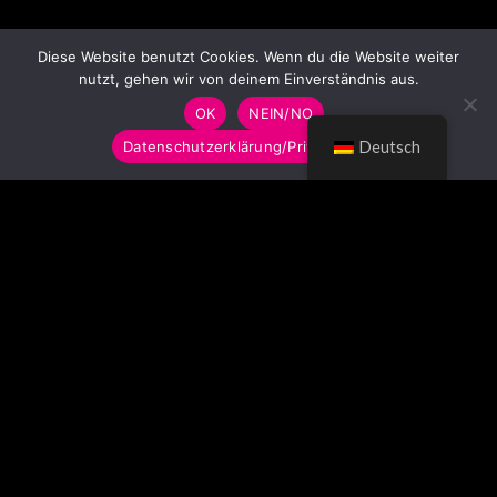
Diese Website benutzt Cookies. Wenn du die Website weiter
nutzt, gehen wir von deinem Einverständnis aus.
OK
NEIN/NO
Datenschutzerklärung/Privacy Policy
Deutsch
© LUMITOYS 2026
Impressum
AGB
Datenschutzerklärung
Imprint
GTC
Privacy Policy