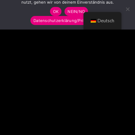
nutzt, gehen wir von deinem Einverständnis aus.
OK
NEIN/NO
Datenschutzerklärung/Privacy Policy
Deutsch
© LUMITOYS 2026
Impressum
AGB
Datenschutzerklärung
Imprint
GTC
Privacy Policy
SCHLAGWORTWOLKE