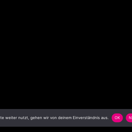
e weiter nutzt, gehen wir von deinem Einverständnis aus.
OK
N