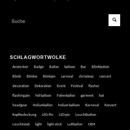
SCHLAGWORTWOLKE
Anstecker
Badge
Ballon
balloon
Bar
Blinkbutton
Blinki
Blinkie
Blinkpin
carnival
christmas
concert
decoration
Dekoration
Event
Festival
flasher
flashing pin
foil balloon
Folienballon
garment
hat
headgear
Heliumballon
helium balloon
Karneval
Konzert
Kopfbedeckung
LED-Pin
LED pin
Leuchtbutton
Leuchtstab
light
light stick
Luftballon
OEM