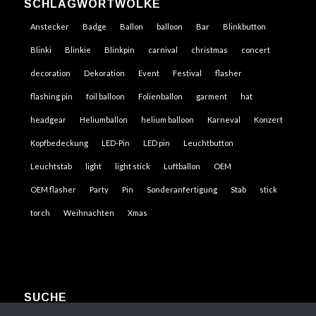
SCHLAGWORTWOLKE
Anstecker
Badge
Ballon
balloon
Bar
Blinkbutton
Blinki
Blinkie
Blinkpin
carnival
christmas
concert
decoration
Dekoration
Event
Festival
flasher
flashing pin
foil balloon
Folienballon
garment
hat
headgear
Heliumballon
helium balloon
Karneval
Konzert
Kopfbedeckung
LED-Pin
LED pin
Leuchtbutton
Leuchtstab
light
light stick
Luftballon
OEM
OEM flasher
Party
Pin
Sonderanfertigung
Stab
stick
torch
Weihnachten
Xmas
SUCHE