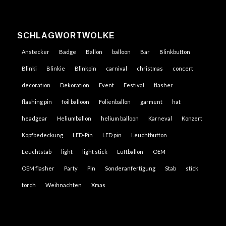
SCHLAGWORTWOLKE
Anstecker
Badge
Ballon
balloon
Bar
Blinkbutton
Blinki
Blinkie
Blinkpin
carnival
christmas
concert
decoration
Dekoration
Event
Festival
flasher
flashing pin
foil balloon
Folienballon
garment
hat
headgear
Heliumballon
helium balloon
Karneval
Konzert
Kopfbedeckung
LED-Pin
LED pin
Leuchtbutton
Leuchtstab
light
light stick
Luftballon
OEM
OEM flasher
Party
Pin
Sonderanfertigung
Stab
stick
torch
Weihnachten
Xmas