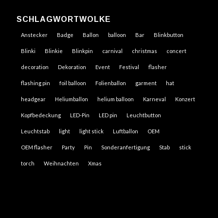
SCHLAGWORTWOLKE
Anstecker
Badge
Ballon
balloon
Bar
Blinkbutton
Blinki
Blinkie
Blinkpin
carnival
christmas
concert
decoration
Dekoration
Event
Festival
flasher
flashing pin
foil balloon
Folienballon
garment
hat
headgear
Heliumballon
helium balloon
Karneval
Konzert
Kopfbedeckung
LED-Pin
LED pin
Leuchtbutton
Leuchtstab
light
light stick
Luftballon
OEM
OEM flasher
Party
Pin
Sonderanfertigung
Stab
stick
torch
Weihnachten
Xmas