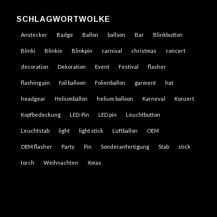
SCHLAGWORTWOLKE
Anstecker
Badge
Ballon
balloon
Bar
Blinkbutton
Blinki
Blinkie
Blinkpin
carnival
christmas
concert
decoration
Dekoration
Event
Festival
flasher
flashing pin
foil balloon
Folienballon
garment
hat
headgear
Heliumballon
helium balloon
Karneval
Konzert
Kopfbedeckung
LED-Pin
LED pin
Leuchtbutton
Leuchtstab
light
light stick
Luftballon
OEM
OEM flasher
Party
Pin
Sonderanfertigung
Stab
stick
torch
Weihnachten
Xmas