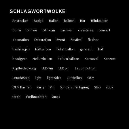
SCHLAGWORTWOLKE
Anstecker
Badge
Ballon
balloon
Bar
Blinkbutton
Blinki
Blinkie
Blinkpin
carnival
christmas
concert
decoration
Dekoration
Event
Festival
flasher
flashing pin
foil balloon
Folienballon
garment
hat
headgear
Heliumballon
helium balloon
Karneval
Konzert
Kopfbedeckung
LED-Pin
LED pin
Leuchtbutton
Leuchtstab
light
light stick
Luftballon
OEM
OEM flasher
Party
Pin
Sonderanfertigung
Stab
stick
torch
Weihnachten
Xmas