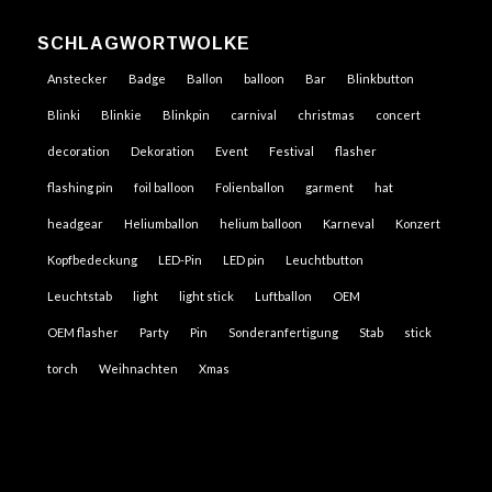
SCHLAGWORTWOLKE
Anstecker
Badge
Ballon
balloon
Bar
Blinkbutton
Blinki
Blinkie
Blinkpin
carnival
christmas
concert
decoration
Dekoration
Event
Festival
flasher
flashing pin
foil balloon
Folienballon
garment
hat
headgear
Heliumballon
helium balloon
Karneval
Konzert
Kopfbedeckung
LED-Pin
LED pin
Leuchtbutton
Leuchtstab
light
light stick
Luftballon
OEM
OEM flasher
Party
Pin
Sonderanfertigung
Stab
stick
torch
Weihnachten
Xmas