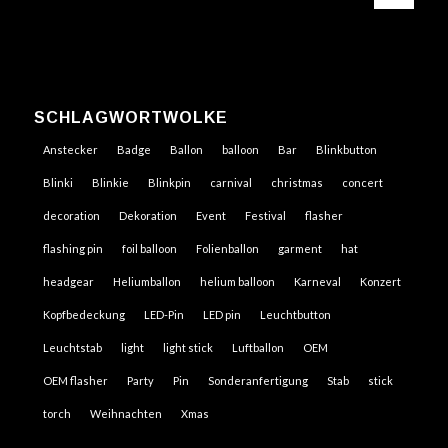
SCHLAGWORTWOLKE
Anstecker
Badge
Ballon
balloon
Bar
Blinkbutton
Blinki
Blinkie
Blinkpin
carnival
christmas
concert
decoration
Dekoration
Event
Festival
flasher
flashing pin
foil balloon
Folienballon
garment
hat
headgear
Heliumballon
helium balloon
Karneval
Konzert
Kopfbedeckung
LED-Pin
LED pin
Leuchtbutton
Leuchtstab
light
light stick
Luftballon
OEM
OEM flasher
Party
Pin
Sonderanfertigung
Stab
stick
torch
Weihnachten
Xmas