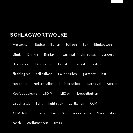
SCHLAGWORTWOLKE
Anstecker
Badge
Ballon
balloon
Bar
Blinkbutton
Blinki
Blinkie
Blinkpin
carnival
christmas
concert
decoration
Dekoration
Event
Festival
flasher
flashing pin
foil balloon
Folienballon
garment
hat
headgear
Heliumballon
helium balloon
Karneval
Konzert
Kopfbedeckung
LED-Pin
LED pin
Leuchtbutton
Leuchtstab
light
light stick
Luftballon
OEM
OEM flasher
Party
Pin
Sonderanfertigung
Stab
stick
torch
Weihnachten
Xmas