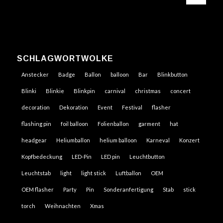
SCHLAGWORTWOLKE
Anstecker
Badge
Ballon
balloon
Bar
Blinkbutton
Blinki
Blinkie
Blinkpin
carnival
christmas
concert
decoration
Dekoration
Event
Festival
flasher
flashing pin
foil balloon
Folienballon
garment
hat
headgear
Heliumballon
helium balloon
Karneval
Konzert
Kopfbedeckung
LED-Pin
LED pin
Leuchtbutton
Leuchtstab
light
light stick
Luftballon
OEM
OEM flasher
Party
Pin
Sonderanfertigung
Stab
stick
torch
Weihnachten
Xmas