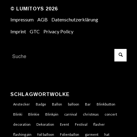
© LUMITOYS 2026
Impressum
AGB
Datenschutzerklärung
Imprint
GTC
Privacy Policy
SCHLAGWORTWOLKE
Anstecker
Badge
Ballon
balloon
Bar
Blinkbutton
Blinki
Blinkie
Blinkpin
carnival
christmas
concert
decoration
Dekoration
Event
Festival
flasher
flashing pin
foil balloon
Folienballon
garment
hat