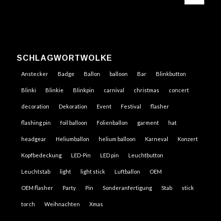
SCHLAGWORTWOLKE
Anstecker
Badge
Ballon
balloon
Bar
Blinkbutton
Blinki
Blinkie
Blinkpin
carnival
christmas
concert
decoration
Dekoration
Event
Festival
flasher
flashing pin
foil balloon
Folienballon
garment
hat
headgear
Heliumballon
helium balloon
Karneval
Konzert
Kopfbedeckung
LED-Pin
LED pin
Leuchtbutton
Leuchtstab
light
light stick
Luftballon
OEM
OEM flasher
Party
Pin
Sonderanfertigung
Stab
stick
torch
Weihnachten
Xmas