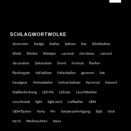
SCHLAGWORTWOLKE
Anstecker
Badge
Ballon
balloon
Bar
Blinkbutton
Blinki
Blinkie
Blinkpin
carnival
christmas
concert
decoration
Dekoration
Event
Festival
flasher
flashing pin
foil balloon
Folienballon
garment
hat
headgear
Heliumballon
helium balloon
Karneval
Konzert
Kopfbedeckung
LED-Pin
LED pin
Leuchtbutton
Leuchtstab
light
light stick
Luftballon
OEM
OEM flasher
Party
Pin
Sonderanfertigung
Stab
stick
torch
Weihnachten
Xmas