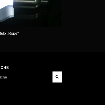
ulb „Rope“
UCHE