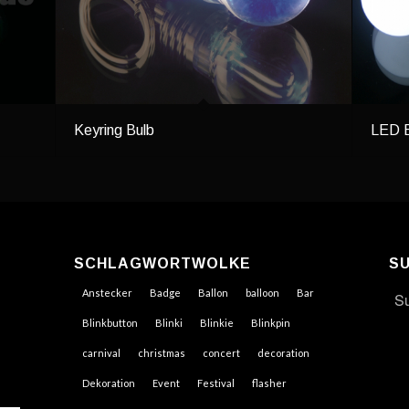
Keyring Bulb
LED B
SCHLAGWORTWOLKE
S
Anstecker
Badge
Ballon
balloon
Bar
Blinkbutton
Blinki
Blinkie
Blinkpin
carnival
christmas
concert
decoration
Dekoration
Event
Festival
flasher