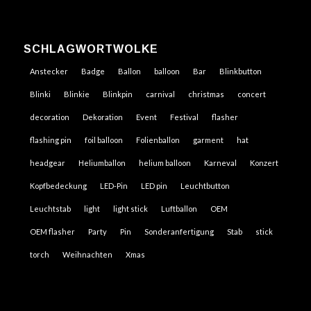
SCHLAGWORTWOLKE
Anstecker
Badge
Ballon
balloon
Bar
Blinkbutton
Blinki
Blinkie
Blinkpin
carnival
christmas
concert
decoration
Dekoration
Event
Festival
flasher
flashing pin
foil balloon
Folienballon
garment
hat
headgear
Heliumballon
helium balloon
Karneval
Konzert
Kopfbedeckung
LED-Pin
LED pin
Leuchtbutton
Leuchtstab
light
light stick
Luftballon
OEM
OEM flasher
Party
Pin
Sonderanfertigung
Stab
stick
torch
Weihnachten
Xmas