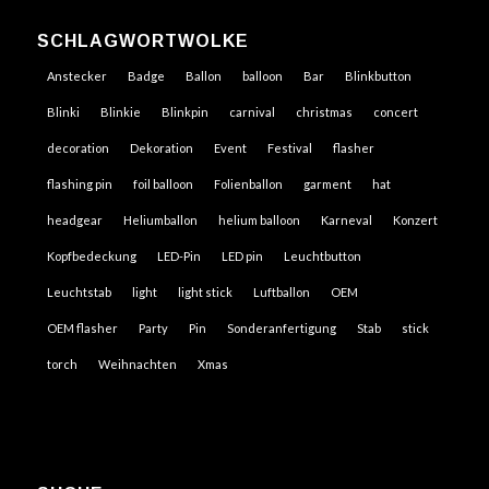
SCHLAGWORTWOLKE
Anstecker
Badge
Ballon
balloon
Bar
Blinkbutton
Blinki
Blinkie
Blinkpin
carnival
christmas
concert
decoration
Dekoration
Event
Festival
flasher
flashing pin
foil balloon
Folienballon
garment
hat
headgear
Heliumballon
helium balloon
Karneval
Konzert
Kopfbedeckung
LED-Pin
LED pin
Leuchtbutton
Leuchtstab
light
light stick
Luftballon
OEM
OEM flasher
Party
Pin
Sonderanfertigung
Stab
stick
torch
Weihnachten
Xmas