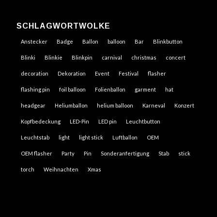
SCHLAGWORTWOLKE
Anstecker
Badge
Ballon
balloon
Bar
Blinkbutton
Blinki
Blinkie
Blinkpin
carnival
christmas
concert
decoration
Dekoration
Event
Festival
flasher
flashing pin
foil balloon
Folienballon
garment
hat
headgear
Heliumballon
helium balloon
Karneval
Konzert
Kopfbedeckung
LED-Pin
LED pin
Leuchtbutton
Leuchtstab
light
light stick
Luftballon
OEM
OEM flasher
Party
Pin
Sonderanfertigung
Stab
stick
torch
Weihnachten
Xmas