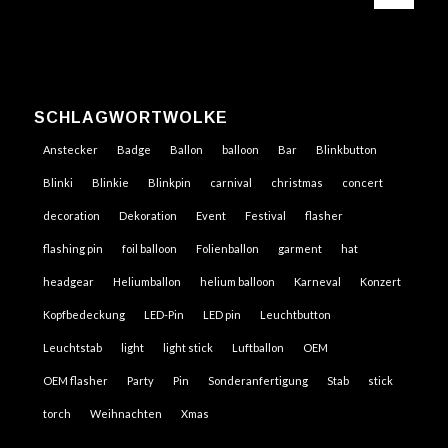
SCHLAGWORTWOLKE
Anstecker
Badge
Ballon
balloon
Bar
Blinkbutton
Blinki
Blinkie
Blinkpin
carnival
christmas
concert
decoration
Dekoration
Event
Festival
flasher
flashing pin
foil balloon
Folienballon
garment
hat
headgear
Heliumballon
helium balloon
Karneval
Konzert
Kopfbedeckung
LED-Pin
LED pin
Leuchtbutton
Leuchtstab
light
light stick
Luftballon
OEM
OEM flasher
Party
Pin
Sonderanfertigung
Stab
stick
torch
Weihnachten
Xmas