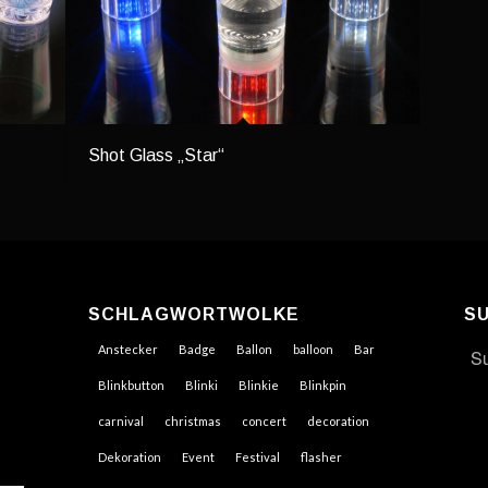
Shot Glass „Star“
SCHLAGWORTWOLKE
S
Anstecker
Badge
Ballon
balloon
Bar
Blinkbutton
Blinki
Blinkie
Blinkpin
carnival
christmas
concert
decoration
Dekoration
Event
Festival
flasher