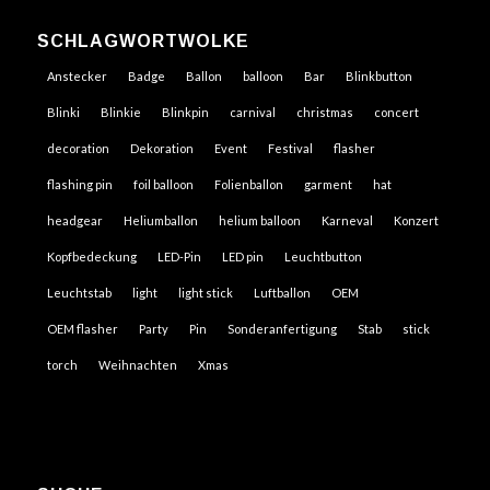
SCHLAGWORTWOLKE
Anstecker
Badge
Ballon
balloon
Bar
Blinkbutton
Blinki
Blinkie
Blinkpin
carnival
christmas
concert
decoration
Dekoration
Event
Festival
flasher
flashing pin
foil balloon
Folienballon
garment
hat
headgear
Heliumballon
helium balloon
Karneval
Konzert
Kopfbedeckung
LED-Pin
LED pin
Leuchtbutton
Leuchtstab
light
light stick
Luftballon
OEM
OEM flasher
Party
Pin
Sonderanfertigung
Stab
stick
torch
Weihnachten
Xmas