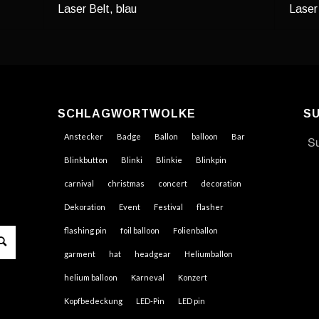
Laser Belt, blau
Laser 
SCHLAGWORTWOLKE
S
Anstecker
Badge
Ballon
balloon
Bar
Blinkbutton
Blinki
Blinkie
Blinkpin
carnival
christmas
concert
decoration
Dekoration
Event
Festival
flasher
flashing pin
foil balloon
Folienballon
garment
hat
headgear
Heliumballon
helium balloon
Karneval
Konzert
Kopfbedeckung
LED-Pin
LED pin