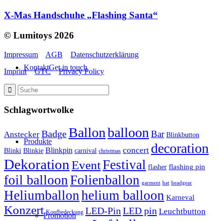
X-Mas Handschuhe „Flashing Santa“
© Lumitoys 2026
Impressum
AGB
Datenschutzerklärung
Kontakt
Get in touch
Imprint
GTC
Privacy Policy
Schlagwortwolke
Ballon
balloon
Badge
Bar
Anstecker
Blinkbutton
Produkte
decoration
concert
Blinkpin
Blinki
Blinkie
carnival
christmas
Dekoration
Festival
Event
flasher
flashing pin
foil balloon
Folienballon
headgear
garment
hat
Heliumballon
helium balloon
Karneval
Konzert
LED-Pin
LED pin
Leuchtbutton
Kopfbedeckung
Promotion