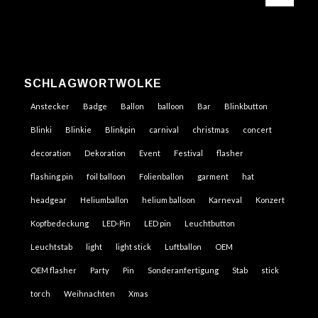
SCHLAGWORTWOLKE
Anstecker
Badge
Ballon
balloon
Bar
Blinkbutton
Blinki
Blinkie
Blinkpin
carnival
christmas
concert
decoration
Dekoration
Event
Festival
flasher
flashing pin
foil balloon
Folienballon
garment
hat
headgear
Heliumballon
helium balloon
Karneval
Konzert
Kopfbedeckung
LED-Pin
LED pin
Leuchtbutton
Leuchtstab
light
light stick
Luftballon
OEM
OEM flasher
Party
Pin
Sonderanfertigung
Stab
stick
torch
Weihnachten
Xmas