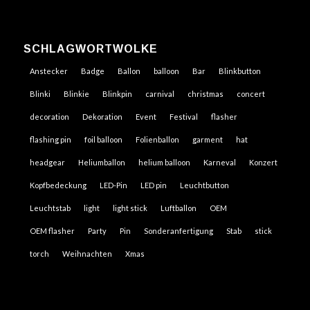
SCHLAGWORTWOLKE
Anstecker
Badge
Ballon
balloon
Bar
Blinkbutton
Blinki
Blinkie
Blinkpin
carnival
christmas
concert
decoration
Dekoration
Event
Festival
flasher
flashing pin
foil balloon
Folienballon
garment
hat
headgear
Heliumballon
helium balloon
Karneval
Konzert
Kopfbedeckung
LED-Pin
LED pin
Leuchtbutton
Leuchtstab
light
light stick
Luftballon
OEM
OEM flasher
Party
Pin
Sonderanfertigung
Stab
stick
torch
Weihnachten
Xmas