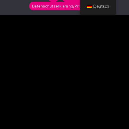
Datenschutzerklärung/Privacy Policy
Deutsch
© LUMITOYS 2026
Impressum
AGB
Datenschutzerklärung
Imprint
GTC
Privacy Policy
SCHLAGWORTWOLKE
Anstecker
Badge
Ballon
balloon
Bar
Blinkbutton