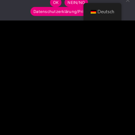
OK
NEIN/NO
Datenschutzerklärung/Privacy Policy
Deutsch
© LUMITOYS 2026
Impressum
AGB
Datenschutzerklärung
Imprint
GTC
Privacy Policy
SCHLAGWORTWOLKE